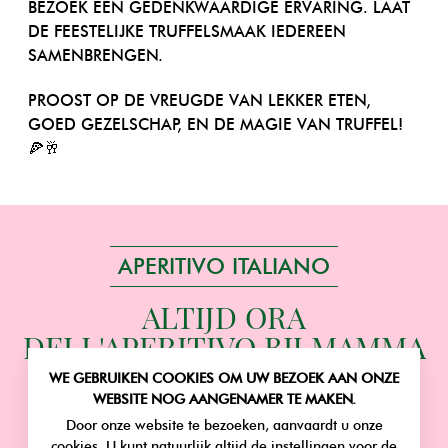
BEZOEK EEN GEDENKWAARDIGE ERVARING. LAAT
DE FEESTELIJKE TRUFFELSMAAK IEDEREEN
SAMENBRENGEN.
PROOST OP DE VREUGDE VAN LEKKER ETEN,
GOED GEZELSCHAP, EN DE MAGIE VAN TRUFFEL!
🍕🥂
APERITIVO ITALIANO
ALTIJD ORA
DELL'APERITIVO BIJ MAMMA
ROMA!
WE GEBRUIKEN COOKIES OM UW BEZOEK AAN ONZE
WEBSITE NOG AANGENAMER TE MAKEN.
COCKTAILS HELE DAG VOORDELIG
Door onze website te bezoeken, aanvaardt u onze
VANAF 8.99€
cookies. U kunt natuurlijk altijd de instellingen voor de