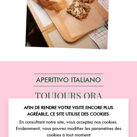
APERITIVO ITALIANO
TOUJOURS ORA
DELL'APERITIVO CHEZ
AFIN DE RENDRE VOTRE VISITE ENCORE PLUS
MAMMA ROMA
AGRÉABLE, CE SITE UTILISE DES COOKIES.
En consultant notre site, vous acceptez nos cookies.
COCKTAILS AVANTAGEUX TOUTE
Évidemment, vous pouvez modifier les paramètres des
LA JOURNÉE À PARTIR DE 8.99€
cookies à tout moment